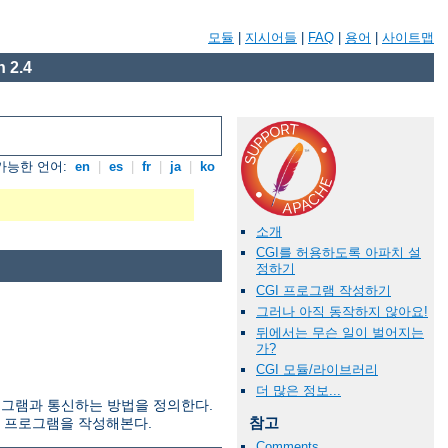
모듈
|
지시어들
|
FAQ
|
용어
|
사이트맵
 2.4
가능한 언어:
en
|
es
|
fr
|
ja
|
ko
소개
CGI를 허용하도록 아파치 설
정하기
CGI 프로그램 작성하기
그러나 아직 동작하지 않아요!
뒤에서는 무슨 일이 벌어지는
가?
CGI 모듈/라이브러리
더 많은 정보...
부 프로그램과 통신하는 방법을 정의한다.
참고
I 프로그램을 작성해본다.
Comments