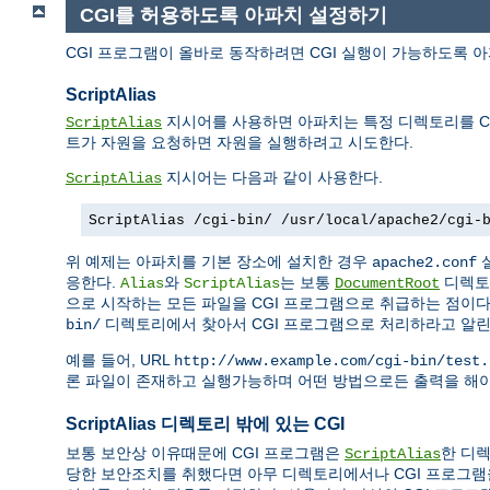
CGI를 허용하도록 아파치 설정하기
CGI 프로그램이 올바로 동작하려면 CGI 실행이 가능하도록 
ScriptAlias
지시어를 사용하면 아파치는 특정 디렉토리를 CG
ScriptAlias
트가 자원을 요청하면 자원을 실행하려고 시도한다.
지시어는 다음과 같이 사용한다.
ScriptAlias
ScriptAlias /cgi-bin/ /usr/local/apache2/cgi-
위 예제는 아파치를 기본 장소에 설치한 경우
apache2.conf
응한다.
와
는 보통
디렉토
Alias
ScriptAlias
DocumentRoot
으로 시작하는 모든 파일을 CGI 프로그램으로 취급하는 점이
디렉토리에서 찾아서 CGI 프로그램으로 처리하라고 알린
bin/
예를 들어, URL
http://www.example.com/cgi-bin/test.
론 파일이 존재하고 실행가능하며 어떤 방법으로든 출력을 해야
ScriptAlias 디렉토리 밖에 있는 CGI
보통 보안상 이유때문에 CGI 프로그램은
한 디렉
ScriptAlias
당한 보안조치를 취했다면 아무 디렉토리에서나 CGI 프로그램을