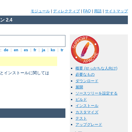
モジュール
|
ディレクティブ
|
FAQ
|
用語
|
サイトマップ
 2.4
:
de
|
en
|
es
|
fr
|
ja
|
ko
|
tr
概要 (せっかちな人向け)
パイルとインストールに関しては
必要なもの
ダウンロード
展開
ソースツリーを設定する
。
ビルド
インストール
カスタマイズ
テスト
アップグレード