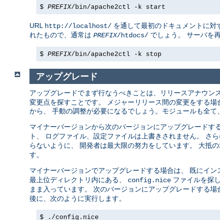
$
PREFIX
/bin/apache2ctl -k start
URL
を通して最初のドキュメントに対す
http://localhost/
れたもので、通常は
でしょう。 サーバを
PREFIX
/htdocs/
$
PREFIX
/bin/apache2ctl -k stop
アップグレード
アップグレードでまず行なうべきことは、リリースアナウン
変更点を探すことです。 メジャーリリース間の変更をする場合 (例え
から、 手動の調整が必要になるでしょう。モジュールも全て、
マイナーバージョンから次のバージョンにアップグレードする場合 (例
ト、 ログファイル、設定ファイルは上書きされません。 さ
らないように、 開発者は最大限の努力をしています。 大抵
す。
マイナーバージョンでアップグレードする場合は、 既にイン
最上位ディレクトリ内にある、
ファイルを探し
config.nice
まま入っています。 次のバージョンにアップグレードする場
後に、次のように実行します。
$ ./config.nice