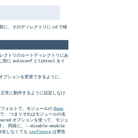
む前に、そのディレクトリに
で移
cd
ィレクトリのルートディレクトリにあ
進む前に
と
をイ
autoconf
libtool
オプションを変更できるように、
いて正常に動作するように設定しなけ
はデフォルトで、モジュールの
Base
で、 つまりそれはモジュールの名
オプションを使って、モジュ
hared
す。 同様に、
--disable-
module
が存在しなくても
は警告
configure