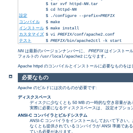
$ tar xvf httpd-
NN
.tar
$ cd httpd-
NN
設定
$ ./configure --prefix=
PREFIX
コンパイル
$ make
インストール
$ make install
カスタマイズ
$ vi
PREFIX
/conf/apache2.conf
テスト
$
PREFIX
/bin/apache2ctl -k start
NN
は最新のバージョンナンバーに、
PREFIX
はインストール
フォルトの
になります。
/usr/local/apache2
Apache httpd のコンパイルとインストールに必要な
必要なもの
Apache のビルドには次のものが必要です:
ディスクスペース
ディスクに少なくとも 50 MB の一時的な空き容量がある
実際に必要になるディスクスペースは、 設定オプショ
ANSI-C コンパイラとビルドシステム
ANSI-C コンパイラをインストールしておいて下さい
なくとも提供されているコンパイラが ANSI 準拠で
ている必要があります。