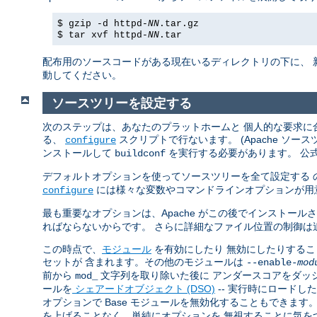
$ gzip -d httpd-
NN
.tar.gz
$ tar xvf httpd-
NN
.tar
配布用のソースコードがある現在いるディレクトリの下に、 
動してください。
ソースツリーを設定する
次のステップは、あなたのプラットホームと 個人的な要求に合
る、
スクリプトで行ないます。 (Apache ソ
configure
ンストールして
を実行する必要があります。 公
buildconf
デフォルトオプションを使ってソースツリーを全て設定する 
には様々な変数やコマンドラインオプションが用
configure
最も重要なオプションは、Apache がこの後でインストール
ればならないからです。 さらに詳細なファイル位置の制御は
この時点で、
モジュール
を有効にしたり 無効にしたりすることで
セットが 含まれます。その他のモジュールは
--enable-
mod
前から
文字列を取り除いた後に アンダースコアをダッ
mod_
ールを
シェアードオブジェクト (DSO)
-- 実行時にロードし
オプションで Base モジュールを無効化することもできま
を上げることなく、単純にオプションを 無視することに気を