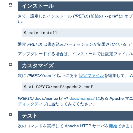
インストール
さて、設定したインストール
PREFIX
(前述の
オプ
--prefix
い:
$ make install
通常
PREFIX
は書き込みパーミッションが制限されている デ
アップグレードする場合は、インストールでは設定ファイルや
カスタマイズ
次に
以下にある
設定ファイル
を編集して、 A
PREFIX
/conf/
$ vi
PREFIX
/conf/apache2.conf
や
docs/manual/
にある Apache
PREFIX
/docs/manual/
ディレクティブ
に当たってみてください。
テスト
次のコマンドを実行して Apache HTTP サーバを
開始
できます