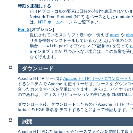
時刻を正確にする
HTTP プロトコルの要素は日時の時刻で表現されて
Network Time Protocol (NTP) をベースとし
は、
NTP ホームページ
をご覧下さい。
Perl 5
[オプション]
提供されているスクリプト幾つか、例えば
や
apxs
dbm
リタを複数インストールしている (たとえば全体のシステムの
場合、
オプション (下記参照) を使って
--with-perl
c
5 インタプリタが 見つからない場合は、この影響を受ける
なく行えます。
ダウンロード
Apache HTTP サーバは
Apache HTTP サーバダウンロード
するシステムで Apache を使うユーザは、ソースを ダ
合ったカスタマイズを簡単にできます。 さらに、バイナリの
のであれば、 ディストリビューションの中にある
INSSTALL.
ダウンロード後、ダウンロードしたものが Apache HTT
tarball の PGP 署名を テストすることによって検証します
展開
Apache HTTPD の tarball からソースファイルを展開し