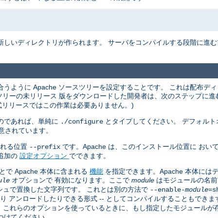
新しいディレクトリが作られます。 サーバをコンパイルする段階に進
うように Apache ソースツリーを設定することです。 これは配布デ
ースツリーの未リリース 版をダウンロードした開発者は、次のステップに
式リリースではこの作業は必要ありません。)
のであれば、単純に
とタイプしてください。 デフォルト
./configure
意されています。
される位置
です。Apache は、このインストール位置に お
--prefix
追加の
設定オプション
でできます。
 Apache 本体に含まれる
機能
を指定できます。Apache 本体に
オプションで 有効になります。ここで
module
はモジュールの名前
ule
シュで置換した文字列です。 これとは別の方法で
--enable-
module
=s
たり アンロードしたりできる形式 -- としてコンパイルすることもできま
す。 これらのオプションを使っているときに、もし指定したモジュール
つけてください。