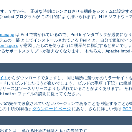
います。ですから、 正確な時刻にシンクロさせる機能をシステムに設定す
た ntpdate や xntpd プログラムが この目的によく用いられます。NTP ソフ
は Perl で書かれているので、Perl 5 インタプリタが必要になります 
manage
一部 としてインストールされている Perl 4 と、自分で追加でインスト
が意図したものを使うように 明示的に指定すると良いでし
onfigure
サポートスクリプトが使えなくなります。 もちろん、Apache http
サイト
からダウンロードできますし、 同じ場所に幾つかのミラーサイトもリ
ウンロードしてビルドしたほうが良いでしょう。 ビルドの手順（下記）は簡
リリースはソースリリースよりも 遅れていることがよくあります。 そ
ファイルの説明に従ってください。
bindist
P サーバの完全で改竄されていないバージョンであることを 検証すること
。 この手順の詳細は
ダウンロード ページ
にあり、さらに詳しい例は
PG
て取り出すとは、 単なる圧縮の解除と tar の展開です: