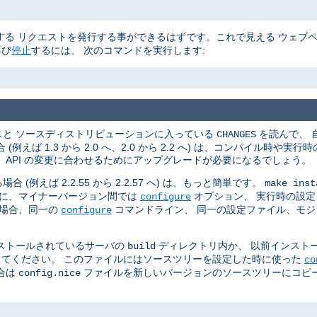
る リクエストを発行する事ができるはずです。これで見える ウェブ
再び
停止
するには、 次のコマンドを実行します:
スと ソースディストリビューションに入っている
を読んで、 
CHANGES
ば 1.3 から 2.0 へ、2.0 から 2.2 へ) は、コンパイル時や
API の変更に合わせるためにアップグレードが必要になるでしょう。
えば 2.2.55 から 2.2.57 へ) は、もっと簡単です。
make inst
らに、マイナーバージョン間では
オプション、 実行時の設定、
configure
の場合、同一の
コマンドライン、 同一の設定ファイル、モ
configure
ストールされているサーバの
ディレクトリ内か、 以前インスト
build
てください。 このファイルにはソースツリーを設定した時に使った
co
合は
ファイルを新しいバージョンのソースツリーにコピー
config.nice