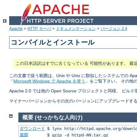
Apache
>
HTTP サーバ
>
ドキュメンテーション
>
バージョン 2.4
コンパイルとインストール
この日本語訳はすでに古くなっている 可能性があります。 最
この文書で扱う範囲は、Unix や Unix に類似したシステムでの A
「
Microsoft Windows で Apache を使う
」をご覧下さい。 その他
Apache 2.0 では他の Open Source プロジェクトと同様、 ビ
マイナーバージョンからその次のバージョンにアップグレードする (2.2.
概要 (せっかちな人向け)
ダウンロード
$ lynx http://httpd.apache.org/downl
展開
$ gzip -d httpd-
NN
.tar.gz