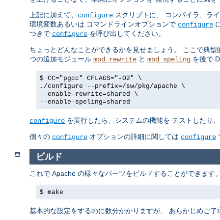
上記に加えて、
スクリプトに、 コンパイラ、ラ
configure
環境変数あるいは コマンドラインオプションで
に
configure
つきで
を呼び出してください。
configure
ちょっとどんなことができるかを見せましょう。 ここで典型
つの追加モジュール
と
を後で 
mod_rewrite
mod_speling
$ CC="pgcc" CFLAGS="-O2" \
./configure --prefix=/sw/pkg/apache \
--enable-rewrite=shared \
--enable-speling=shared
を実行したら、システムの機能を テストしたり、後
configure
個々の
オプションの詳細に関しては
configure
configure
ビルド
これで Apache の様々なパーツをビルドすることができま
$ make
基本的な設定をするのに数分かかりますが、 あらかじめご了