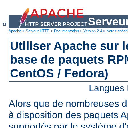
Serveu
Apache
>
Serveur HTTP
>
Documentation
>
Version 2.4
>
Notes spécif
Utiliser Apache sur 
base de paquets RPM
CentOS / Fedora)
Langues 
Alors que de nombreuses di
à disposition des paquets 
supportés par le système d'