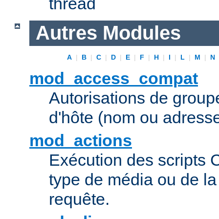
thread
Autres Modules
A
|
B
|
C
|
D
|
E
|
F
|
H
|
I
|
L
|
M
|
N
mod_access_compat
Autorisations de grou
d'hôte (nom ou adresse
mod_actions
Exécution des scripts 
type de média ou de l
requête.