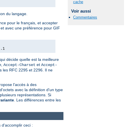
cache
Voir aussi
tion du langage.
Commentaires
nce pour le français, et accepter
e, et avec une préférence pour GIF
0.1
qui décide quelle est la meilleure
,
et
e
Accept-Charset
Accept-
ns les RFC 2295 et 2296. Il ne
ropose l'accès à des
ctets avec la définition d'un type
plusieurs représentations. Si
variante
. Les différences entre les
 d'accomplir ceci :