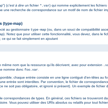
p") (
c'est à dire
un fichier
) qui nomme explicitement les fichiers
*.var
tue une recherche de correspondance sur un motif de nom de fichier impli
es (type-map)
cié au gestionnaire
(ou, dans un souci de compatibilité asc
type-map
). Notez que pour utiliser cette fonctionnalité, vous devez, dans le fic
ap
; ce qui se fait simplement en ajoutant
le même nom que la ressource qu'ils décrivent, avec pour extension
.v
es se nomme donc
.
foo.var
sponible; chaque entrée consiste en une ligne contiguë d'en-têtes au f
d'une entrée sont interdites. Par convention, le fichier de corresponda
e ne soit pas obligatoire, et ignoré si présent). Un exemple de fichier
ier de correspondances de types. En général, ces fichiers se trouveront 
oire. Vous pouvez utiliser des URIs absolus ou relatifs pour tout fichie