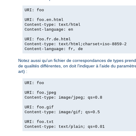
URI: foo
URI: foo.en.html
Content-type: text/html
Content-language: en
URI: foo.fr.de.html
Content-type: text/html;charset=iso-8859-2
Content-language: fr, de
Notez aussi qu'un fichier de correspondances de types prend l
de qualités différentes, on doit l'indiquer à l'aide du param
art) :
URI: foo
URI: foo.jpeg
Content-type: image/jpeg; qs=0.8
URI: foo.gif
Content-type: image/gif; qs=0.5
URI: foo.txt
Content-type: text/plain; qs=0.01