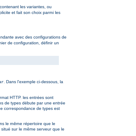
 contenant les variantes, ou
cite et fait son choix parmi les
endante avec des configurations de
hier de configuration, définir un
. Dans l'exemple ci-dessous, la
ar
ormat HTTP. les entrées sont
nces de types débute par une entrée
 de correspondance de types est
dans le même répertoire que le
r situé sur le même serveur que le