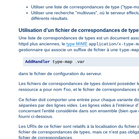
Utiliser une liste de correspondances de type ("type-ma
Utiliser une recherche "multivues", où le serveur effec
différents résultats.
Utilisation d'un fichier de correspondances de typ
Une liste de correspondances de types est un document asso
httpd plus anciennes, le
type MIME
application/x-type-m
gestionnaire qui associe un suffixe de fichier à une
type-map
AddHandler
 type-map 
.
var
dans le fichier de configuration du serveur.
Les fichiers de correspondances de types doivent posséder 
ressource a pour nom
, et le fichier de correspondanc
foo
Ce fichier doit comporter une entrée pour chaque variante di
séparées par des lignes vides. Les lignes vides à l'intérieur 
concernant l'entité considérée dans son ensemble (bien que c
fourni ci-dessous.
Les URIs de ce fichier sont relatifs à la localisation du fich
fichier de correspondances de types, mais ce n'est pas obligat
fichier de correspondances.