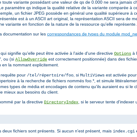
 toute variante possédant une valeur de qs de 0.000 ne sera jamais cho
Le paramètre qs indique la qualité relative de la variante comparée à c
emple, un fichier JPEG possède en général une qualité supérieure à cell
sentée est à un ASCII art original, la représentation ASCII sera de mei
e variante en fonction de la nature de la ressource qu'elle représente.
la documentation sur les
correspondances de types du module mod_neg
ui signifie qu'elle peut être activée à l'aide d'une directive
à l
Options
, ou (si
est correctement positionnée) dans des fichi
f
AllowOverride
on en la nommant explicitement.
ne requête pour
, si
est activée pou
/tel/répertoire/foo
MultiViews
 répertoire à la recherche de fichiers nommés foo.*, et simule littérale
mêmes types de média et encodages de contenu qu'ils auraient eu si le c
le mieux aux besoins du client.
 nommé par la directive
, si le serveur tente d'indexer 
DirectoryIndex
s deux fichiers sont présents. Si aucun n'est présent, mais
e
index.cgi