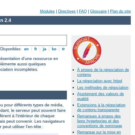
Modules
|
Directives
|
FAQ
|
Glossaire
|
Plan du site
n 2.4
Disponibles:
en
|
fr
|
ja
|
ko
|
tr
présentation d'une ressource en
mplémente aussi quelques
ociation incomplètes.
À propos de la négociation de
contenu
La négociation avec httpd
Les méthodes de négociation
Ajustement des valeurs de
qualité
ou pour différents types de média,
Extensions à la négociation
de contenu transparente
ndant, le serveur peut souvent faire
èrent à l'intérieur de chaque
Remarques à propos des
lais peut convenir. Les navigateurs
liens hypertextes et des
conventions de nommage
eut utiliser l'en-tête :
Remarque sur la mise en