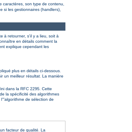
de caractères, son type de contenu,
ne si les gestionnaires (handlers),
 retourner, s'il y a lieu, soit à
 connaître en détails comment la
ment explique cependant les
pliqué plus en détails ci-dessous.
nir un meilleur résultat. La manière
fini dans la RFC 2295. Cette
e la spécificité des algorithmes
l'"algorithme de sélection de
un facteur de qualité. La