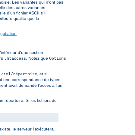
isie. Les variantes qui n'ont pas
elle des autres variantes
e d'un fichier ASCII s'il
lleure qualité que la
otiation
.
'intérieur d'une section
ers
. Notez que
.htaccess
Options
r
, et si
/tel/répertoire
ment une correspondance de types
lient avait demandé l'accès à l'un
un répertoire. Si les fichiers de
xiste, le serveur l'exécutera.