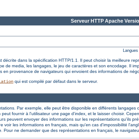
Serveur HTTP Apache Versio
Langues 
décrite dans la spécification HTTP/1.1. Il peut choisir la meilleure re
ype de media, les langages, le jeu de caractères et son encodage. Il i
êtes en provenance de navigateurs qui envoient des informations de nég
qui est compilé par défaut dans le serveur.
iation
tations. Par exemple, elle peut être disponible en différents langages 
eut fournir à l'utilisateur une page d'index, et le laisser choisir. Cepe
rs peuvent envoyer des informations sur les représentations qu'ils préf
e voir les informations en français, mais qu'en cas d'impossibilité l'ang
e. Pour ne demander que des représentations en français, le navigateur p