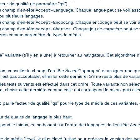
cteur de qualité (le paramètre "qs").
du champ d'en-tête
. Chaque langue peut se voir asso
Accept-Language
ou plusieurs langages.
du champ d'en-tête
. Chaque encodage peut se voir as
Accept-Encoding
du champ d'en-tête
. Chaque jeu de caractère peut se v
Accept-Charset
ctères comme paramètre du type de média.
ure" variante (s'il y en a une) à retourner au navigateur. Cet algorithme n
ion, consulter le champ d'en-tête
Accept*
approprié et assigner une qual
st pas acceptable, éliminer cette dernière. S'il ne reste plus de variant
des tests suivants est effectué dans cet ordre. Toute variante non sélect
e, choisir cette dernière comme celle qui correspond le mieux puis aller 
par le facteur de qualité "qs" pour le type de média de ces variantes, e
t
ur de qualité de langage le plus haut.
spond le mieux, en se basant sur l'ordre des langages de l'en-tête
Acce
 de média "level" le plus élevé (utilisé pour préciser la version des ty