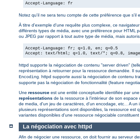
Accept-Language: fr
Notez qu'il ne sera tenu compte de cette préférence que s'il 
À titre d'exemple d'une requête plus complexe, ce navigateur a
différents types de média, avec une préférence pour HTML par 
ou JPEG par rapport à tout autre type de média, mais autorisa
Accept-Language: fr; q=1.0, en; q=0.5
Accept: text/html; q=1.0, text/*; q=0.8, imag
httpd supporte la négociation de contenu "server driven" (telle
représentation à retourner pour la ressource demandée. Il s
. httpd supporte aussi la négociation de contenu tr
Encoding
supporte pas la négociation de fonctionnalité (feature negotiat
Une
ressource
est une entité conceptuelle identifiée par 
représentations
de la ressource à l'intérieur de son espac
de media, d'un jeu de caractères, d'un encodage, etc... A un
plusieurs représentations sont disponibles, la ressource est q
variantes disponibles d'une ressource négociable constituent
La négociation avec httpd
Afin de négocier une ressource, on doit fournir au serveur de