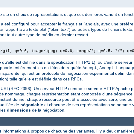
existe un choix de représentations et que ces dernières varient en fonc
 été configuré pour accepter le français et l'anglais, avec une préfére
rapport à au texte plat ("plain text") ou autres types de fichiers text
nt tout autre type de média en dernier ressort :
e/gif; q=0.6, image/jpeg; q=0.6, image/*; q=0.5, */*; q=
 qu'elle est définie dans la spécification HTTP/1.1), où c'est le serveur 
upporte entièrement les en-têtes de requête
,
Accept
Accept-Languag
ansparente, qui est un protocole de négociation expérimental défini da
ion) telle qu'elle est définie dans ces RFCs.
une URI (RFC 2396). Un serveur HTTP comme le serveur HTTP Apache p
e de nommage, chaque représentation étant composée d'une séquence d'o
 instant donné, chaque ressource peut être associée avec zéro, une ou 
ualifiée de
négociable
et chacune de ses représentations se nomme
 les
dimensions
de la négociation.
s informations à propos de chacune des variantes. Il y a deux manières