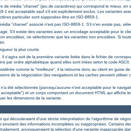
e de média "charset" (jeu de caractères) qui correspond le mieux, en se
9-1 est acceptable sauf s'il est explicitement exclus. Les variantes a
ctères particulier sont supposées être en ISO-8859-1.
média "charset" associé n'est
pas
ISO-8859-1. S'il n'en existe pas, séle
ge. S'il existe des variantes avec un encodage acceptable pour le client,
non encodées, ne sélectionner que les variantes non encodées. Si tout
es.
ongueur la plus courte.
Il s'agira soit de la première variante listée dans le fichier de corres
ière par ordre alphabétique quand elles sont triées selon le code ASCII.
sidérée comme la "meilleure", il la retourne donc au client en guise 
ions de la négociation (les navigateurs et les caches peuvent utiliser c
e n'a été sélectionnée (parcequ'aucune n'est acceptable pour le navig
n acceptable") et un corps comportant un document HTML qui affiche les
uer les dimensions de la variante.
es qui découleraient d'une stricte interprétation de l'algorithme de négo
qui envoient des informations incomplètes ou inappropriées. Certains de
 traitement, provoqueraient la sélection d'une variante inappropriée 