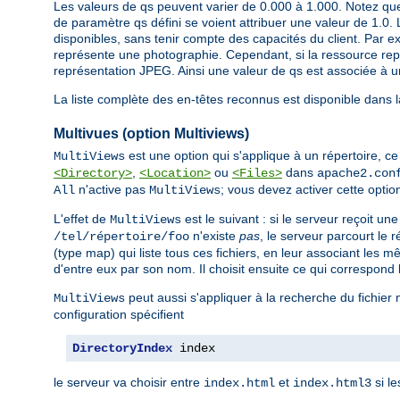
Les valeurs de qs peuvent varier de 0.000 à 1.000. Notez que
de paramètre qs défini se voient attribuer une valeur de 1.0. 
disponibles, sans tenir compte des capacités du client. Par ex
représente une photographie. Cependant, si la ressource repré
représentation JPEG. Ainsi une valeur de qs est associée à un
La liste complète des en-têtes reconnus est disponible dans 
Multivues (option Multiviews)
est une option qui s'applique à un répertoire, ce q
MultiViews
,
ou
dans
<Directory>
<Location>
<Files>
apache2.con
n'active pas
; vous devez activer cette opti
All
MultiViews
L'effet de
est le suivant : si le serveur reçoit u
MultiViews
n'existe
pas
, le serveur parcourt le
/tel/répertoire/foo
(type map) qui liste tous ces fichiers, en leur associant les 
d'entre eux par son nom. Il choisit ensuite ce qui correspond 
peut aussi s'appliquer à la recherche du fichier
MultiViews
configuration spécifient
DirectoryIndex
 index
le serveur va choisir entre
et
si le
index.html
index.html3