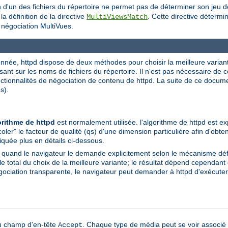
on d'un des fichiers du répertoire ne permet pas de déterminer son jeu 
a définition de la directive
. Cette directive détermi
MultiViewsMatch
a négociation MultiVues.
née, httpd dispose de deux méthodes pour choisir la meilleure variante à
sant sur les noms de fichiers du répertoire. Il n'est pas nécessaire de
onctionnalités de négociation de contenu de httpd. La suite de ce docu
s).
orithme de httpd
est normalement utilisée. l'algorithme de httpd est ex
coler" le facteur de qualité (qs) d'une dimension particulière afin d'obte
liquée plus en détails ci-dessous.
e quand le navigateur le demande explicitement selon le mécanisme dé
total du choix de la meilleure variante; le résultat dépend cependant d
gociation transparente, le navigateur peut demander à httpd d'exécuter 
du champ d'en-tête
. Chaque type de média peut se voir associé 
Accept