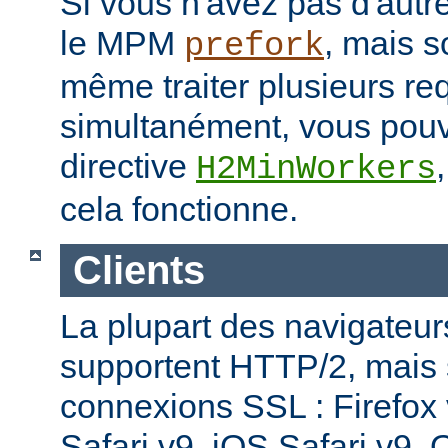
Si vous n'avez pas d'autre
le MPM
, mais s
prefork
même traiter plusieurs re
simultanément, vous pouv
directive
H2MinWorkers
cela fonctionne.
Clients
La plupart des navigateu
supportent HTTP/2, mais
connexions SSL : Firefox
Safari v9, iOS Safari v9,