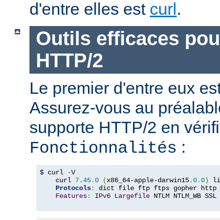
d'entre elles est
curl
.
Outils efficaces po
HTTP/2
Le premier d'entre eux e
Assurez-vous au préalabl
supporte HTTP/2 en vérifi
:
Fonctionnalités
$ curl 
-
V

    curl 
7.45
.
0
(
x86_64-apple-darwin15
.
0.0
)
 l
Protocols
:
 dict file ftp ftps gopher http
Features
:
IPv6
Largefile
 NTLM NTLM_WB SSL