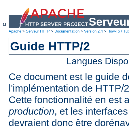
Serveu
Apache
>
Serveur HTTP
>
Documentation
>
Version 2.4
>
How-To / Tut
Guide HTTP/2
Langues Dispo
Ce document est le guide de 
l'implémentation de HTTP/2
Cette fonctionnalité en est
production
, et les interfaces
devraient donc être dorénav