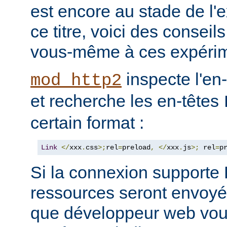
est encore au stade de l'
ce titre, voici des consei
vous-même à ces expérim
inspecte l'en
mod_http2
et recherche les en-têtes
certain format :
Link
</
xxx
.
css
>;
rel
=
preload
,
</
xxx
.
js
>;
 rel
=
p
Si la connexion support
ressources seront envoyée
que développeur web vous