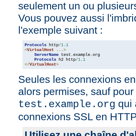
seulement un ou plusieurs
Vous pouvez aussi l'imb
l'exemple suivant :
Protocols
 http
/
1.1
<
VirtualHost
...>
ServerName
 test
.
example
.
org

Protocols
 h2 http
/
1.1
</
VirtualHost
>
Seules les connexions e
alors permises, sauf pour 
qui 
test.example.org
connexions SSL en HTTP
Utilisez une chaîne d'