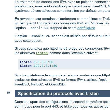
Le traitement de connexions IPv4 avec un point de connexion I
plateformes, mais sont interdites par défaut sous FreeBSD, N
systèmes où ces adresses sont interdites par défaut, un para
En revanche, sur certaines plateformes comme Linux et Tru6
voulez que
gère des connexions IPv4 et IPv6 avec un mi
httpd
l'option
du script
.
--enable-v4-mapped
configure
L'option
est utilisée par défaut sur t
--enable-v4-mapped
avec cette option.
Si vous souhaitez que httpd ne gère que des connexions IPv4
les directives
, comme dans l'exemple suivant :
Listen
Listen
0.0
.
0.0
:
80
Listen
192.0
.
2.1
:
80
Si votre plateforme le supporte et si vous souhaitez que http
traduction des adresses IPv6 au format IPv4), utilisez l'optio
FreeBSD, NetBSD, et OpenBSD.
Spécification du protocole avec Listen
Dans la plupart des configurations, le second paramètre opt
sont
pour le port 443, et
pour tous les autres port
https
http