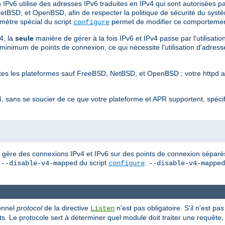
Pv6 utilise des adresses IPv6 traduites en IPv4 qui sont autorisées pa
etBSD, et OpenBSD, afin de respecter la politique de sécurité du systè
mètre spécial du script
permet de modifier ce comportemen
configure
4, la
seule
manière de gérer à la fois IPv6 et IPv4 passe par l'utilisatio
nimum de points de connexion, ce qui nécessite l'utilisation d'adresses
outes les plateformes sauf FreeBSD, NetBSD, et OpenBSD ; votre httpd 
, sans se soucier de ce que votre plateforme et APR supportent, spéci
d gère des connexions IPv4 et IPv6 sur des points de connexion séparés 
n
du script
.
--disable-v4-mapped
configure
--disable-v4-mapped
ionnel
protocol
de la directive
n'est pas obligatoire. S'il n'est pa
Listen
s. Le protocole sert à déterminer quel module doit traiter une requête, 