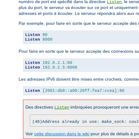
numéro de port est spécifié dans la directive
, le serv
Listen
plus du port, le serveur va écouter sur ce port et uniquement 
adresses et ports à écouter. Le serveur répondra alors aux re
Par exemple, pour faire en sorte que le serveur accepte des co
Listen
80
Listen
8000
Pour faire en sorte que le serveur accepte des connexions sur 
Listen
192.0
.
2.1
:
80
Listen
192.0
.
2.5
:
8000
Les adresses IPv6 doivent être mises entre crochets, comme 
Listen
[
2001:db8::a00:20ff:fea7:ccea
]:
80
Des directives
imbriquées provoqueront une erreu
Listen
(48)Address already in use: make_sock: coul
Voir
cette discussion dans le wiki
pour plus de détails à pr