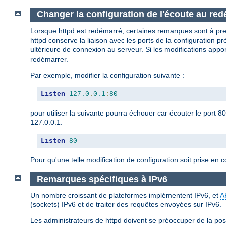
Changer la configuration de l'écoute au re
Lorsque httpd est redémarré, certaines remarques sont à pr
httpd conserve la liaison avec les ports de la configuration p
ultérieure de connexion au serveur. Si les modifications appo
redémarrer.
Par exemple, modifier la configuration suivante :
Listen
127.0
.
0.1
:
80
pour utiliser la suivante pourra échouer car écouter le port 8
127.0.0.1.
Listen
80
Pour qu'une telle modification de configuration soit prise en 
Remarques spécifiques à IPv6
Un nombre croissant de plateformes implémentent IPv6, et
A
(sockets) IPv6 et de traiter des requêtes envoyées sur IPv6.
Les administrateurs de httpd doivent se préoccuper de la poss