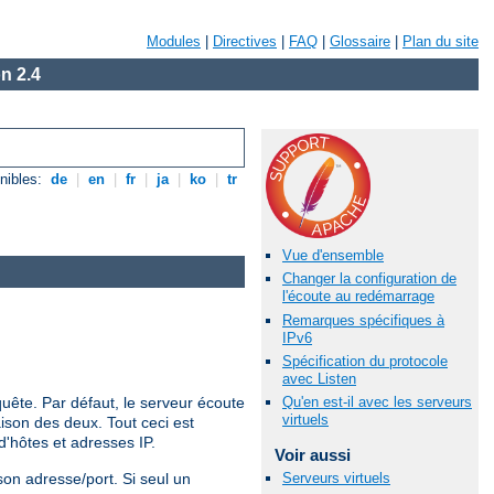
Modules
|
Directives
|
FAQ
|
Glossaire
|
Plan du site
n 2.4
nibles:
de
|
en
|
fr
|
ja
|
ko
|
tr
Vue d'ensemble
Changer la configuration de
l'écoute au redémarrage
Remarques spécifiques à
IPv6
Spécification du protocole
avec Listen
quête. Par défaut, le serveur écoute
Qu'en est-il avec les serveurs
virtuels
ison des deux. Tout ceci est
d'hôtes et adresses IP.
Voir aussi
son adresse/port. Si seul un
Serveurs virtuels