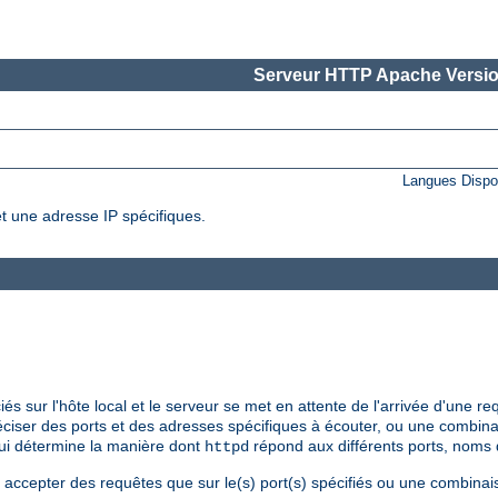
Serveur HTTP Apache Versio
Langues Dispo
t une adresse IP spécifiques.
s sur l'hôte local et le serveur se met en attente de l'arrivée d'une re
réciser des ports et des adresses spécifiques à écouter, ou une combina
i détermine la manière dont
répond aux différents ports, noms 
httpd
t accepter des requêtes que sur le(s) port(s) spécifiés ou une combinai