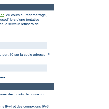
. Au cours du redémarrage,
ten
used" lors d'une tentative
ier, le serveur refusera de
u port 80 sur la seule adresse IP
veur.
llouer des points de connexion
ions IPv4 et des connexions IPv6.