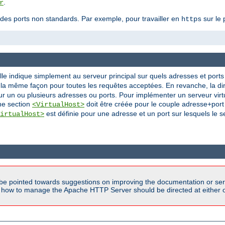
.
r
c des ports non standards. Par exemple, pour travailler en
sur le 
https
le indique simplement au serveur principal sur quels adresses et ports i
 la même façon pour toutes les requêtes acceptées. En revanche, la di
ur un ou plusieurs adresses ou ports. Pour implémenter un serveur virtu
une section
doit être créée pour le couple adresse+port s
<VirtualHost>
est définie pour une adresse et un port sur lesquels le s
irtualHost>
be pointed towards suggestions on improving the documentation or ser
n how to manage the Apache HTTP Server should be directed at either ou