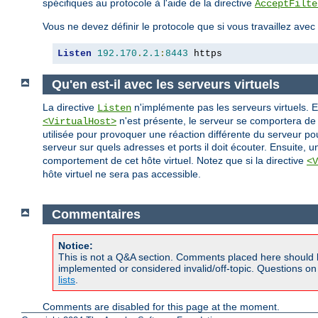
spécifiques au protocole à l'aide de la directive
AcceptFilte
Vous ne devez définir le protocole que si vous travaillez ave
Listen
192.170
.
2.1
:
8443
 https
Qu'en est-il avec les serveurs virtuels
La directive
n'implémente pas les serveurs virtuels. El
Listen
n'est présente, le serveur se comportera de
<VirtualHost>
utilisée pour provoquer une réaction différente du serveur po
serveur sur quels adresses et ports il doit écouter. Ensuite, 
comportement de cet hôte virtuel. Notez que si la directive
<V
hôte virtuel ne sera pas accessible.
Commentaires
Notice:
This is not a Q&A section. Comments placed here should 
implemented or considered invalid/off-topic. Questions o
lists
.
Comments are disabled for this page at the moment.