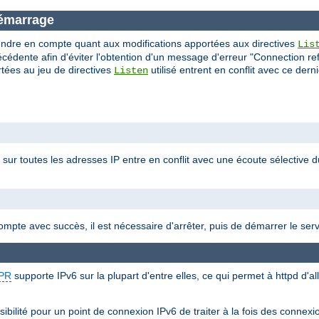
démarrage
endre en compte quant aux modifications apportées aux directives
Lis
récédente afin d'éviter l'obtention d'un message d'erreur "Connection ref
rtées au jeu de directives
utilisé entrent en conflit avec ce dern
Listen
0 sur toutes les adresses IP entre en conflit avec une écoute sélective d
compte avec succès, il est nécessaire d'arrêter, puis de démarrer le ser
PR
supporte IPv6 sur la plupart d'entre elles, ce qui permet à httpd d'a
ibilité pour un point de connexion IPv6 de traiter à la fois des connex