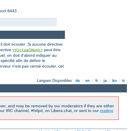
port 8443 :
l doit écouter. Si aucune directive
rective
peut être
<VirtualHost>
el, on doit d'abord indiquer au
pécifié afin de définir le
erveur n'est pas censé écouter, cet
Langues Disponibles:
de
|
en
|
fr
|
ja
|
ko
|
tr
ver, and may be removed by our moderators if they are either
r IRC channel, #httpd, on Libera.chat, or sent to our
mailing