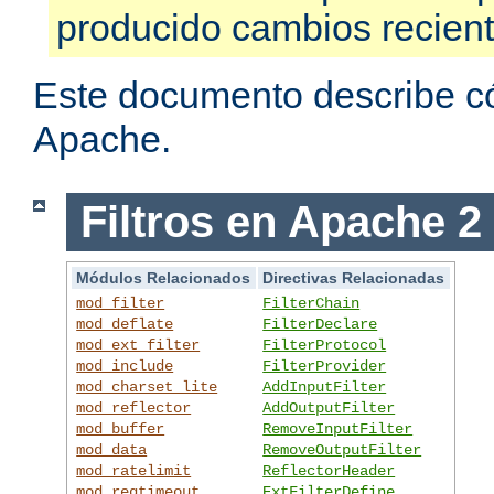
producido cambios recien
Este documento describe có
Apache.
Filtros en Apache 2
Módulos Relacionados
Directivas Relacionadas
mod_filter
FilterChain
mod_deflate
FilterDeclare
mod_ext_filter
FilterProtocol
mod_include
FilterProvider
mod_charset_lite
AddInputFilter
mod_reflector
AddOutputFilter
mod_buffer
RemoveInputFilter
mod_data
RemoveOutputFilter
mod_ratelimit
ReflectorHeader
mod_reqtimeout
ExtFilterDefine