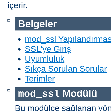
içerir.
Belgeler
mod_ssl Yapılandırmas
SSL'ye Giriş
Uyumluluk
Sıkça Sorulan Sorular
Terimler
Modülü
mod_ssl
Bu modülce sağlanan yön