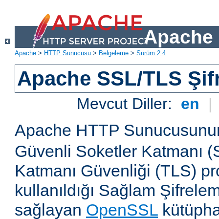
Apache 
Apache
>
HTTP Sunucusu
>
Belgeleme
>
Sürüm 2.4
Apache SSL/TLS Şif
Mevcut Diller:
en
|
Apache HTTP Sunucusun
Güvenli Soketler Katmanı (
Katmanı Güvenliği (TLS) pro
kullanıldığı Sağlam Şifrele
sağlayan
OpenSSL
kütüpha